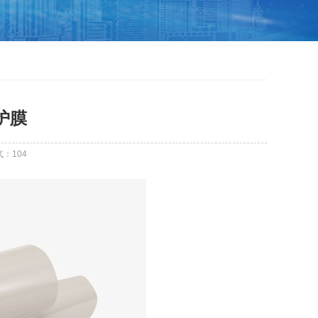
保护膜
气：
104