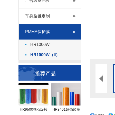
广告级反光膜
车身路锥定制
PMMA保护膜
HR1000W
HR1000W（II）
推荐产品
HR9500钻石级棱
HR9401超强级棱